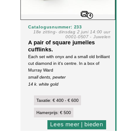
4
Catalogusnummer: 233
18e zitting- dinsdag 2 juni 14:00 uur
0001-0507 - Juwelen
A pair of square jumelles
cufflinks.
Each set with onyx and a small old brilliant
cut diamond in it's centre. In a box of
Murray Ward
small dents, pewter
14 k. white gold
4,9 g, 11,7 x 11,7 mm
[3]
Taxatie: € 400 - € 600
Hamerprijs: € 500
Lees meer | bieden