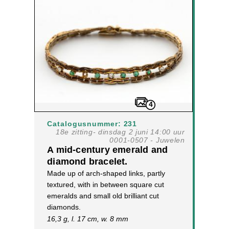
4
Catalogusnummer: 231
18e zitting- dinsdag 2 juni 14:00 uur
0001-0507 - Juwelen
A mid-century emerald and
diamond bracelet.
Made up of arch-shaped links, partly
textured, with in between square cut
emeralds and small old brilliant cut
diamonds.
16,3 g, l. 17 cm, w. 8 mm