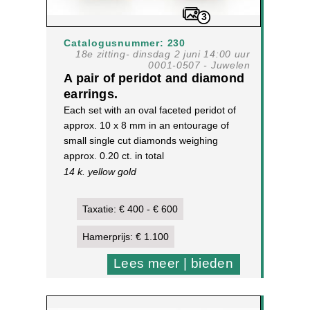
3
Catalogusnummer: 230
18e zitting- dinsdag 2 juni 14:00 uur
0001-0507 - Juwelen
A pair of peridot and diamond
earrings.
Each set with an oval faceted peridot of
approx. 10 x 8 mm in an entourage of
small single cut diamonds weighing
approx. 0.20 ct. in total
14 k. yellow gold
5,5 g, 13,9 x 11,7 mm
[2]
Taxatie: € 400 - € 600
Hamerprijs: € 1.100
Lees meer | bieden