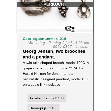
VERKOCHT
2
Catalogusnummer: 219
18e zitting- dinsdag 2 juni 14:00 uur
0001-0507 - Juwelen
Georg Jensen, two brooches
and a pendant.
A twin tulip shaped brooch, model 100C. A
grape shaped brooch, model 217A, by
Harald Nielson for Jensen and a
naturalistic designed pendant, model 1990
on a cable link necklace
silver
29,4 g
Taxatie: € 200 - € 400
[4]
Hamerprijs: € 400