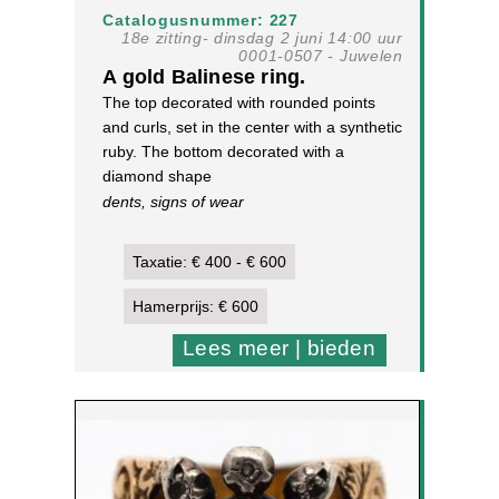
Catalogusnummer: 227
18e zitting- dinsdag 2 juni 14:00 uur
0001-0507 - Juwelen
A gold Balinese ring.
The top decorated with rounded points
and curls, set in the center with a synthetic
ruby. The bottom decorated with a
diamond shape
dents, signs of wear
14 k. yellow gold
5,8 g, size 18
Taxatie: € 400 - € 600
[1]
Hamerprijs: € 600
Lees meer | bieden