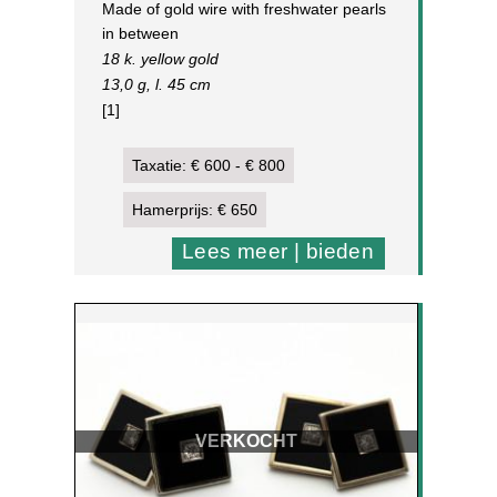
Made of gold wire with freshwater pearls
in between
18 k. yellow gold
13,0 g, l. 45 cm
[1]
Taxatie: € 600 - € 800
Hamerprijs: € 650
Lees meer | bieden
VERKOCHT