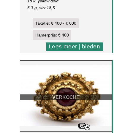
18 k. yellow gold
6,3 g, size18,5
[1]
Taxatie: € 400 - € 600
Hamerprijs: € 400
Lees meer | bieden
VERKOCHT
4