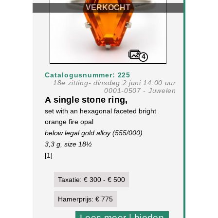
VERKOCHT
4
Catalogusnummer: 225
18e zitting- dinsdag 2 juni 14:00 uur
0001-0507 - Juwelen
A single stone ring,
set with an hexagonal faceted bright
orange fire opal
below legal gold alloy (555/000)
3,3 g, size 18½
[1]
Taxatie: € 300 - € 500
Hamerprijs: € 775
Lees meer | bieden