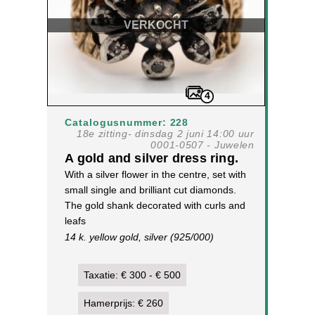
VERKOCHT
4
Catalogusnummer: 228
18e zitting- dinsdag 2 juni 14:00 uur
0001-0507 - Juwelen
A gold and silver dress ring.
With a silver flower in the centre, set with
small single and brilliant cut diamonds.
The gold shank decorated with curls and
leafs
14 k. yellow gold, silver (925/000)
5,9 g, size 17 ¼
[1]
Taxatie: € 300 - € 500
Hamerprijs: € 260