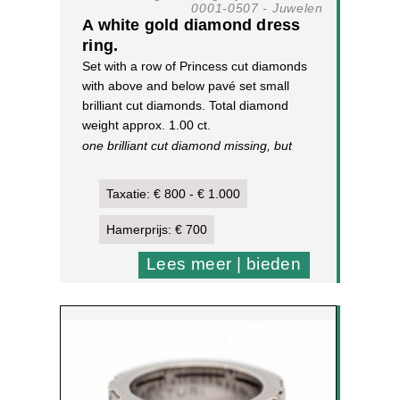
0001-0507 - Juwelen
A white gold diamond dress
ring.
Set with a row of Princess cut diamonds
with above and below pavé set small
brilliant cut diamonds. Total diamond
weight approx. 1.00 ct.
one brilliant cut diamond missing, but
present, signs of wear
14 k. white gold
Taxatie: € 800 - € 1.000
9,8 g, size. 17½
[1]
Hamerprijs: € 700
Lees meer | bieden