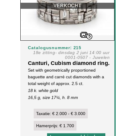
VERKOCHT
5
Catalogusnummer: 215
18e zitting- dinsdag 2 juni 14:00 uur
0001-0507 - Juwelen
Canturi, Cubism diamond ring.
Set with geometrically proportioned
baguette and carré cut diamonds with a
total weight of approx. 2.5 ct.
18 k. white gold
16,5 g, size 17¼, h. 8 mm
[1]
Taxatie: € 2.000 - € 3.000
Hamerprijs: € 1.700