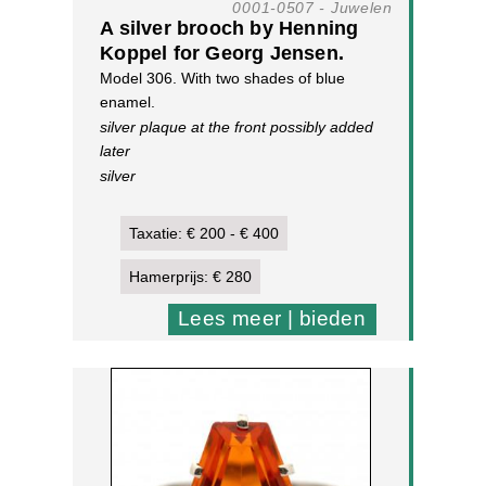
0001-0507 - Juwelen
A silver brooch by Henning
Koppel for Georg Jensen.
Model 306. With two shades of blue
enamel.
silver plaque at the front possibly added
later
silver
28,4 g, h. 46,8 x w. 51,8 mm
[1]
Taxatie: € 200 - € 400
Hamerprijs: € 280
Lees meer | bieden