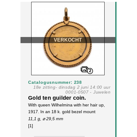
VERKOCHT
2
Catalogusnummer: 238
18e zitting- dinsdag 2 juni 14:00 uur
0001-0507 - Juwelen
Gold ten guilder coin.
With queen Wilhelmina with her hair up,
1917. In an 18 k. gold bezel mount
11,1 g, ⌀ 29,5 mm
[1]