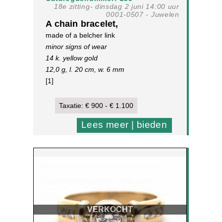
18e zitting- dinsdag 2 juni 14:00 uur
0001-0507 - Juwelen
A chain bracelet,
made of a belcher link
minor signs of wear
14 k. yellow gold
12,0 g, l. 20 cm, w. 6 mm
[1]
Taxatie: € 900 - € 1.100
Lees meer | bieden
VERKOCHT