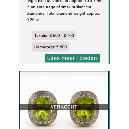
bright blue tanzanite of approx. 10 x 7 mm
in an entourage of small brilliant cut
diamonds. Total diamond weight approx.
0.25 ct.
14 k. yellow gold
6,5 g, h 15,6 x w. 10,5 mm
Taxatie: € 500 - € 700
[2]
Hamerprijs: € 800
Lees meer | bieden
VERKOCHT