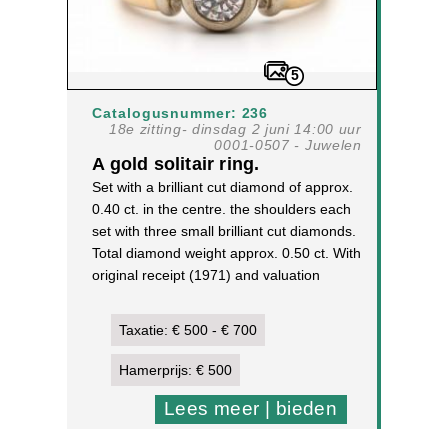
5
Catalogusnummer: 236
18e zitting- dinsdag 2 juni 14:00 uur
0001-0507 - Juwelen
A gold solitair ring.
Set with a brilliant cut diamond of approx.
0.40 ct. in the centre. the shoulders each
set with three small brilliant cut diamonds.
Total diamond weight approx. 0.50 ct. With
original receipt (1971) and valuation
report (1997)
14 k. yellow and white gold
Taxatie: € 500 - € 700
4,5 g, ringsize17½
[1]
Hamerprijs: € 500
Lees meer | bieden