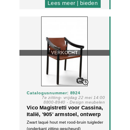
Lees meer | bieden
VERKOCHT
5
Catalogusnummer: 8924
7e zitting- vrijdag 22 mei 14:00
8800-8940 - Design meubelen
Vico Magistretti voor Cassina,
Italië, '905' armstoel, ontwerp
1964.
Zwart laqué hout met rood-bruin tuigleder
(onderkant zitting gescheurd)