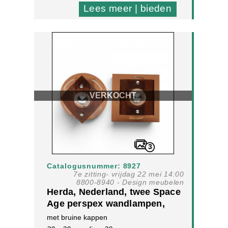
Lees meer | bieden
VERKOCHT
3
Catalogusnummer: 8927
7e zitting- vrijdag 22 mei 14:00
8800-8940 - Design meubelen
Herda, Nederland, twee Space
Age perspex wandlampen,
ontwerp 70-er jaren,
met bruine kappen