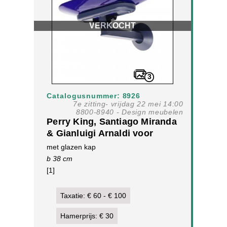
VERKOCHT
3
Catalogusnummer: 8926
7e zitting- vrijdag 22 mei 14:00
8800-8940 - Design meubelen
Perry King, Santiago Miranda
& Gianluigi Arnaldi voor
Arteluce, Italië, 'Jill'
met glazen kap
wandlamp, ontwerp 70-er
b 38 cm
jaren,
[1]
Taxatie: € 60 - € 100
Hamerprijs: € 30