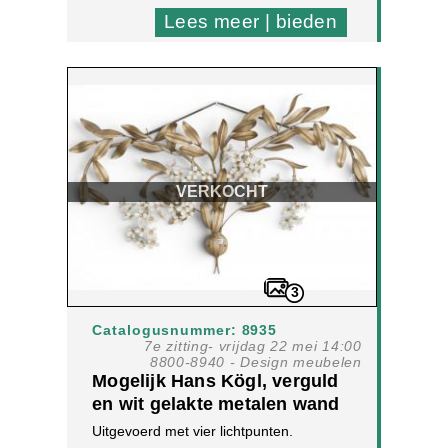
Lees meer | bieden
VERKOCHT
3
Catalogusnummer: 8935
7e zitting- vrijdag 22 mei 14:00
8800-8940 - Design meubelen
Mogelijk Hans Kögl, verguld
en wit gelakte metalen wand
applique met bladeren en
Uitgevoerd met vier lichtpunten.