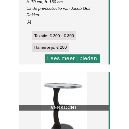
madeliefjes, circa 1970;
h. 70 cm, b. 130 cm
Uit de privécollectie van Jacob Gelt
Dekker
[1]
Taxatie: € 200 - € 300
Hamerprijs: € 280
Lees meer | bieden
VERKOCHT