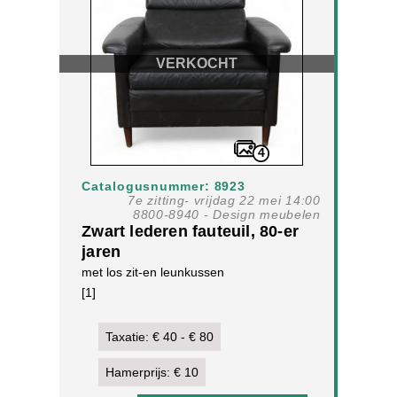
VERKOCHT
4
Catalogusnummer: 8923
7e zitting- vrijdag 22 mei 14:00
8800-8940 - Design meubelen
Zwart lederen fauteuil, 80-er
jaren
met los zit-en leunkussen
[1]
Taxatie: € 40 - € 80
Hamerprijs: € 10