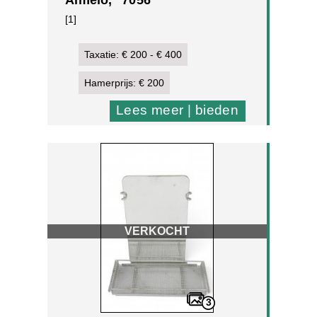
wandzwenklamp, ontwerp 50-
[1]
er jaren
Taxatie: € 200 - € 400
Hamerprijs: € 200
Lees meer | bieden
VERKOCHT
3