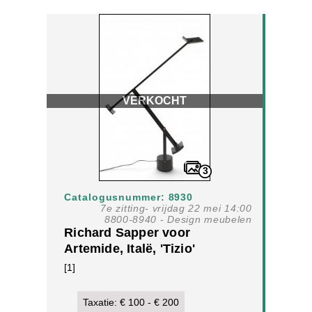
VERKOCHT
3
Catalogusnummer: 8930
7e zitting- vrijdag 22 mei 14:00
8800-8940 - Design meubelen
Richard Sapper voor
Artemide, Italë, 'Tizio'
bureaulamp, ontwerp 1972
[1]
Taxatie: € 100 - € 200