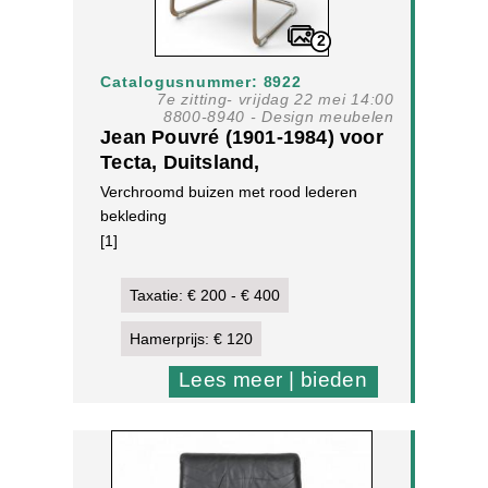
2
Catalogusnummer: 8922
7e zitting- vrijdag 22 mei 14:00
8800-8940 - Design meubelen
Jean Pouvré (1901-1984) voor
Tecta, Duitsland,
'Freischwinger' stoel, ontwerp
Verchroomd buizen met rood lederen
80-er jaren.
bekleding
[1]
Taxatie: € 200 - € 400
Hamerprijs: € 120
Lees meer | bieden