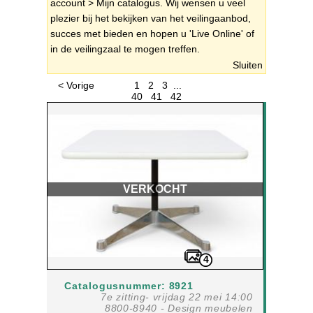
account > Mijn catalogus. Wij wensen u veel
plezier bij het bekijken van het veilingaanbod,
succes met bieden en hopen u 'Live Online' of
in de veilingzaal te mogen treffen.
Sluiten
< Vorige
1
2
3
...
40
41
42
VERKOCHT
4
Catalogusnummer: 8921
7e zitting- vrijdag 22 mei 14:00
8800-8940 - Design meubelen