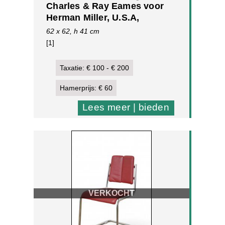
Charles & Ray Eames voor
Herman Miller, U.S.A,
bijzettafel (blad origineel?)
62 x 62, h 41 cm
[1]
Taxatie: € 100 - € 200
Hamerprijs: € 60
Lees meer | bieden
VERKOCHT