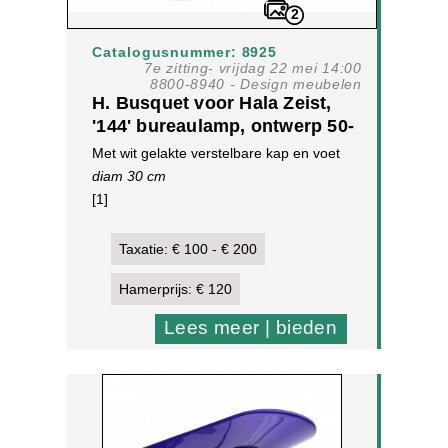
2
Catalogusnummer: 8925
7e zitting- vrijdag 22 mei 14:00
8800-8940 - Design meubelen
H. Busquet voor Hala Zeist,
'144' bureaulamp, ontwerp 50-
er jaren,
Met wit gelakte verstelbare kap en voet
diam 30 cm
[1]
Taxatie: € 100 - € 200
Hamerprijs: € 120
Lees meer | bieden