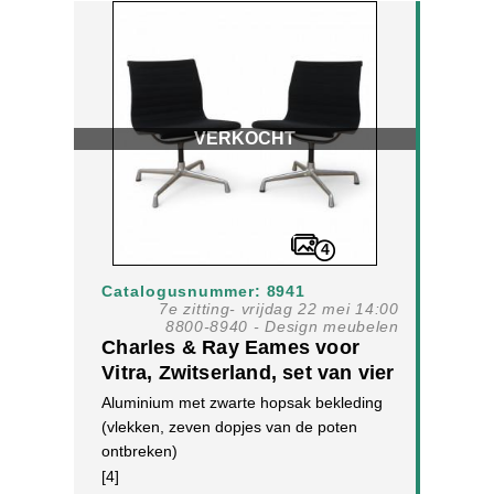
VERKOCHT
4
Catalogusnummer: 8941
7e zitting- vrijdag 22 mei 14:00
8800-8940 - Design meubelen
Charles & Ray Eames voor
Vitra, Zwitserland, set van vier
EA 106 eetkamerstoelen,
Aluminium met zwarte hopsak bekleding
ontwerp 1958.
(vlekken, zeven dopjes van de poten
ontbreken)
[4]