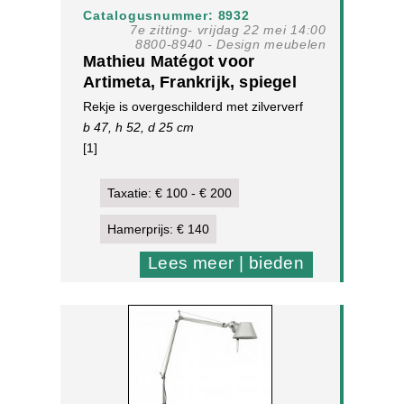
Catalogusnummer: 8932
7e zitting- vrijdag 22 mei 14:00
8800-8940 - Design meubelen
Mathieu Matégot voor
Artimeta, Frankrijk, spiegel
met rekje, Frankrijk, ca. 1955.
Rekje is overgeschilderd met zilververf
b 47, h 52, d 25 cm
[1]
Taxatie: € 100 - € 200
Hamerprijs: € 140
Lees meer | bieden