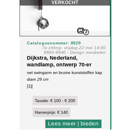
VERKOCHT
2
Catalogusnummer: 8929
7e zitting- vrijdag 22 mei 14:00
8800-8940 - Design meubelen
Dijkstra, Nederland,
wandlamp, ontwerp 70-er
jaren,
net swingarm en bruine kunststoffen kap
diam 29 cm
[1][
Taxatie: € 100 - € 200
Hamerprijs: € 140
Lees meer | bieden