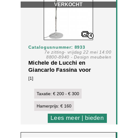
VERKOCHT
4
Catalogusnummer: 8933
7e zitting- vrijdag 22 mei 14:00
8800-8940 - Design meubelen
Michele de Lucchi en
Giancarlo Fassina voor
Artemide, Italië, 'Tolomeo
[1]
Terra' vloerlamp
Taxatie: € 200 - € 300
Hamerprijs: € 160
Lees meer | bieden