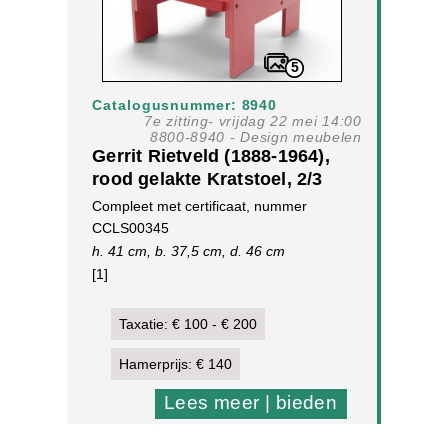
5
Catalogusnummer: 8940
7e zitting- vrijdag 22 mei 14:00
8800-8940 - Design meubelen
Gerrit Rietveld (1888-1964),
rood gelakte Kratstoel, 2/3
model, ontwerp 1934,
Compleet met certificaat, nummer
uitvoering Rietveld by
CCLS00345
Rietveld, 2007
h. 41 cm, b. 37,5 cm, d. 46 cm
[1]
Taxatie: € 100 - € 200
Hamerprijs: € 140
Lees meer | bieden