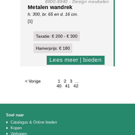
8800-8940 - Design meubelen
Metalen wandrek
h. 300, br. 65 en d. 16 cm.
[1]
Taxatie: € 200 - € 300
Hamerprijs: € 180
Lees meer | bieden
< Vorige
1
2
3
...
40
41
42
Snel naar
Catalogus & Online bieden
Kopen
Verkopen