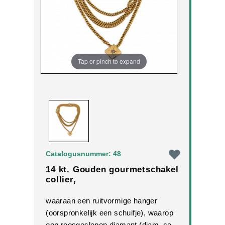
Tap or pinch to expand
Catalogusnummer: 48
14 kt. Gouden gourmetschakel
collier,
waaraan een ruitvormige hanger
(oorspronkelijk een schuifje), waarop
een roosgeslepen diamant (diam. ca.