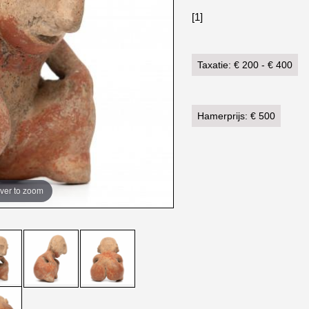
[1]
Taxatie: € 200 - € 400
Hamerprijs: € 500
ver to zoom