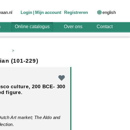
english
aan.nl
Login
Mijn account
Registreren
n
Online catalogus
Over ons
Contact
>
ian (101-229)
sco culture, 200 BCE- 300
ed figure.
Dutch Art market; The Aldo and
ection.