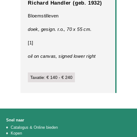
Richard Handler (geb. 1932)
Bloemstilleven
doek, gesign. r.o., 70 x 55 cm.
[1]
oil on canvas, signed lower right
Taxatie: € 140 - € 240
Snel naar
Catalogus & Online bieden
Kopen