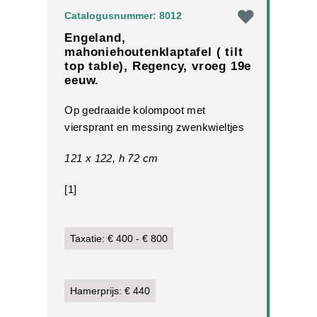
Catalogusnummer: 8012
Engeland,
mahoniehoutenklaptafel ( tilt
top table), Regency, vroeg 19e
eeuw.
Op gedraaide kolompoot met
viersprant en messing zwenkwieltjes
121 x 122, h 72 cm
[1]
Taxatie: € 400 - € 800
Hamerprijs: € 440