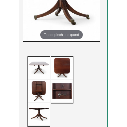
Tap or pinch to expand