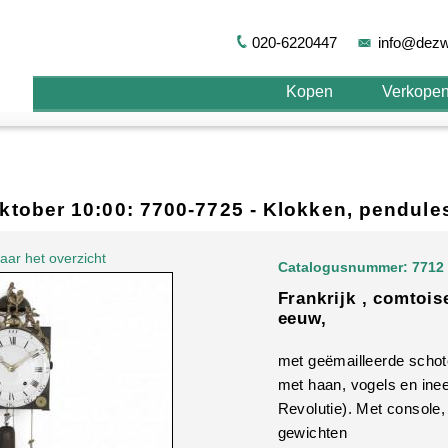
020-6220447
info@dezw
Kopen
Verkope
 oktober 10:00: 7700-7725 - Klokken, pendul
aar het overzicht
Catalogusnummer: 7712
Frankrijk , comtoise
eeuw,
met geëmailleerde schote
met haan, vogels en in
Revolutie). Met console,
gewichten