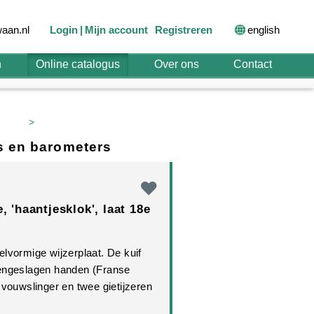
english
aan.nl
Login
Mijn account
Registreren
n
Online catalogus
Over ons
Contact
>
es en barometers
, 'haantjesklok', laat 18e
lvormige wijzerplaat. De kuif
eengeslagen handen (Franse
 vouwslinger en twee gietijzeren