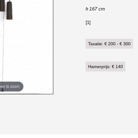
h 167 cm
[1]
Taxatie: € 200 - € 300
Hamerprijs: € 140
ver to zoom