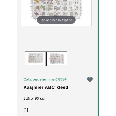
Tap or pinch to expand
Catalogusnummer: 8934
Kasjmier ABC kleed
120 x 90 cm
[1]