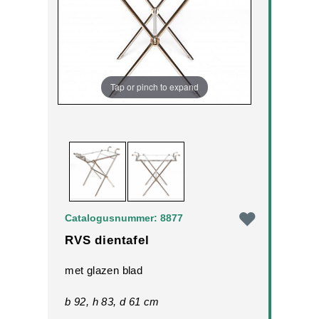
Tap or pinch to expand
Catalogusnummer: 8877
RVS dientafel
met glazen blad
b 92, h 83, d 61 cm