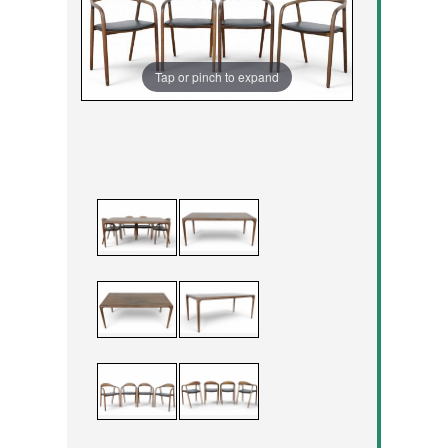
Tap or pinch to expand