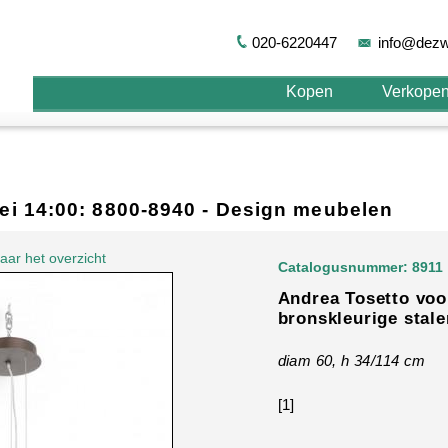
020-6220447
info@dezw
Kopen
Verkope
 mei 14:00: 8800-8940 - Design meubelen
aar het overzicht
Catalogusnummer: 8911
Andrea Tosetto voor
bronskleurige stal
diam 60, h 34/114 cm
[1]