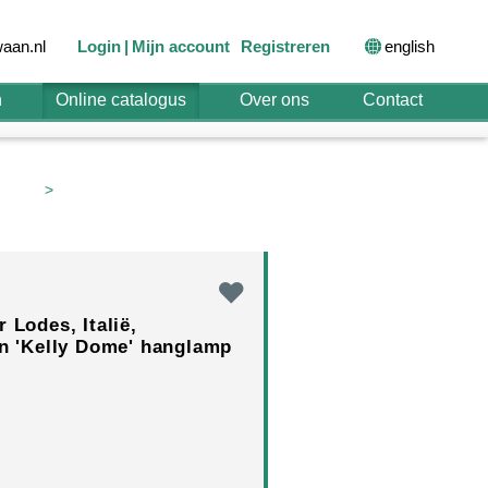
english
aan.nl
Login
Mijn account
Registreren
n
Online catalogus
Over ons
Contact
>
 Lodes, Italië,
en 'Kelly Dome' hanglamp