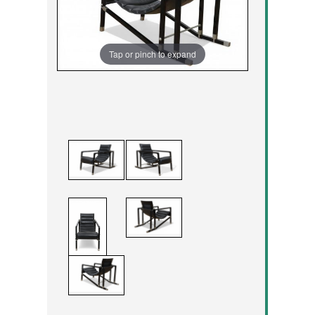
Tap or pinch to expand