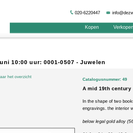
020-6220447
info@dezw
Kopen
Verkope
 juni 10:00 uur: 0001-0507 - Juwelen
aar het overzicht
Catalogusnummer: 49
A mid 19th century 
In the shape of two book
engravings. the interior w
below legal gold alloy (5