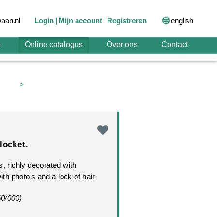
english
aan.nl
Login
Mijn account
Registreren
n
Online catalogus
Over ons
Contact
>
locket.
s, richly decorated with
ith photo's and a lock of hair
60/000)