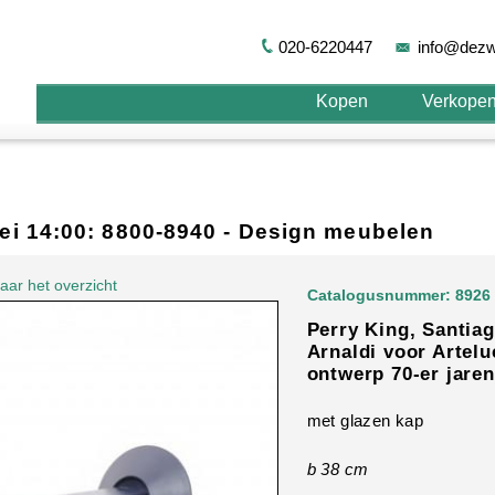
020-6220447
info@dezw
Kopen
Verkope
 mei 14:00: 8800-8940 - Design meubelen
aar het overzicht
Catalogusnummer: 8926
Perry King, Santia
Arnaldi voor Arteluc
ontwerp 70-er jaren
met glazen kap
b 38 cm