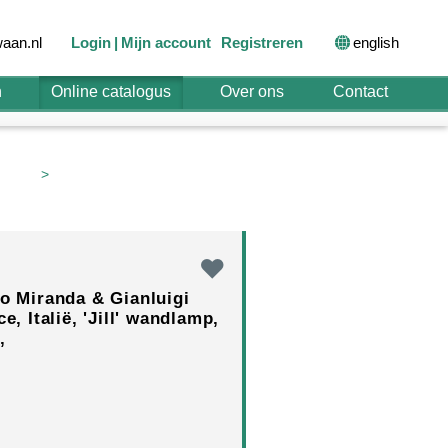
english
aan.nl
Login
Mijn account
Registreren
n
Online catalogus
Over ons
Contact
>
go Miranda & Gianluigi
e, Italië, 'Jill' wandlamp,
,