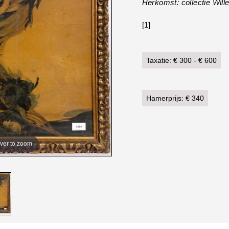
Herkomst: collectie Will
[1]
Taxatie: € 300 - € 600
Hamerprijs: € 340
ver to zoom