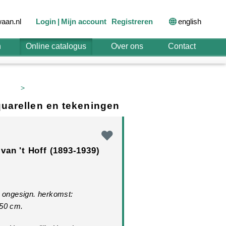
english
aan.nl
Login
Mijn account
Registreren
n
Online catalogus
Over ons
Contact
>
aquarellen en tekeningen
van 't Hoff (1893-1939)
, ongesign. herkomst:
 50 cm.